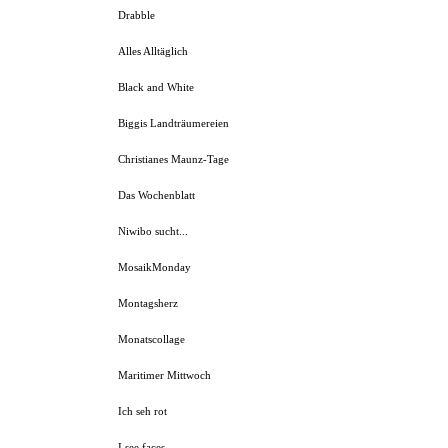
Drabble
Alles Alltäglich
Black and White
Biggis Landträumereien
Christianes Maunz-Tage
Das Wochenblatt
Niwibo sucht...
MosaikMonday
Montagsherz
Monatscollage
Maritimer Mittwoch
Ich seh rot
I see faces