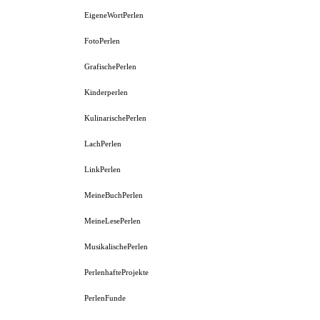
EigeneWortPerlen
FotoPerlen
GrafischePerlen
Kinderperlen
KulinarischePerlen
LachPerlen
LinkPerlen
MeineBuchPerlen
MeineLesePerlen
MusikalischePerlen
PerlenhafteProjekte
PerlenFunde