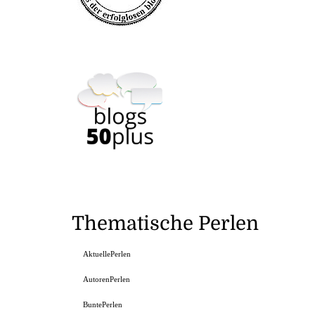
Thematische Perlen
AktuellePerlen
AutorenPerlen
BuntePerlen