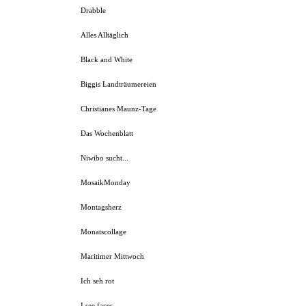
Drabble
Alles Alltäglich
Black and White
Biggis Landträumereien
Christianes Maunz-Tage
Das Wochenblatt
Niwibo sucht...
MosaikMonday
Montagsherz
Monatscollage
Maritimer Mittwoch
Ich seh rot
I see faces