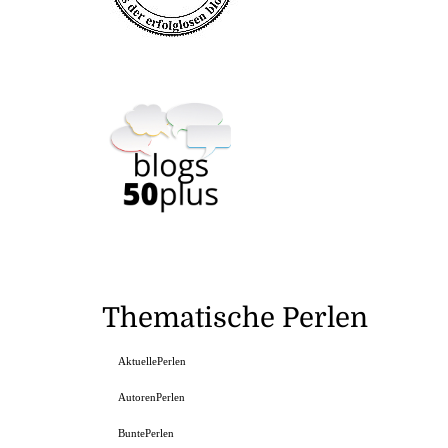
Thematische Perlen
AktuellePerlen
AutorenPerlen
BuntePerlen