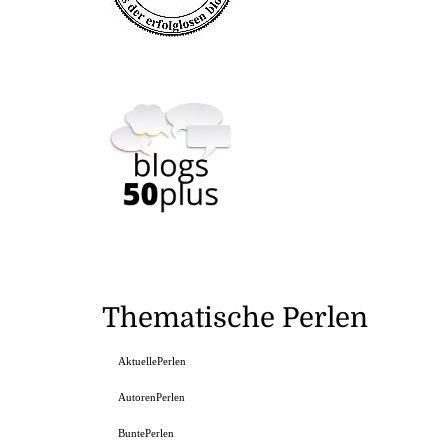
Thematische Perlen
AktuellePerlen
AutorenPerlen
BuntePerlen