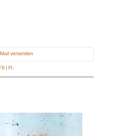
 Mail versenden
TB
|
PL