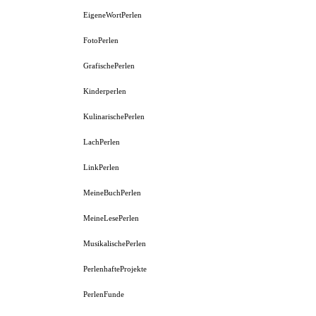
EigeneWortPerlen
FotoPerlen
GrafischePerlen
Kinderperlen
KulinarischePerlen
LachPerlen
LinkPerlen
MeineBuchPerlen
MeineLesePerlen
MusikalischePerlen
PerlenhafteProjekte
PerlenFunde