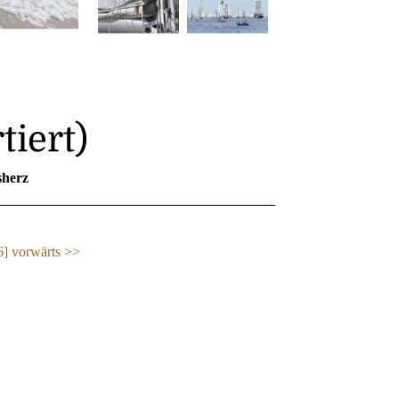
tiert)
herz
6]
vorwärts >>