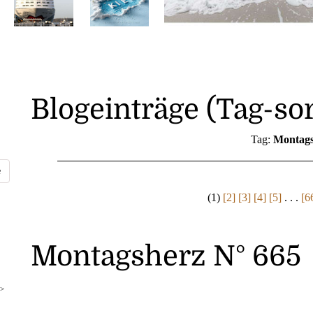
Blogeinträge (Tag-sor
Tag:
Montags
(1)
[2]
[3]
[4]
[5]
. . .
[6
Montagsherz N° 665
>