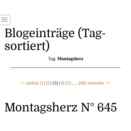
Blogeinträge (Tag-
sortiert)
Tag:
Montagsherz
<< zurück
[1]
[2]
(3)
[4]
[5]
. . .
[66]
vorwärts >>
Montagsherz N° 645