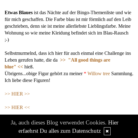
Etwas Blaues
ist das Nächte auf der Bingo-Themenliste und wie
für mich geschaffen. Die Farbe blau ist mir förmlich auf den Leib
geschrieben, denn sie ist meine allerliebste Lieblingsfarbe. Meine
Wohnung so wie meine Kleidung befindet sich im Blau-Rausch
;-)
Selbstmurmelnd, dass ich hier für auch einmal eine Challenge ins
Leben gerufen hatte, die da
>> "All good things are
blue" <<
hieß.
Übrigens...obige Figur gehört zu meiner
*
Willow tree
Sammlung.
Ich liebe diese Figuren!
>> HIER >>
>> HIER <<
>> HIER <<
...um nur einige zu zeigen.
Ja, auch dieses Blog verwendet Cookies.
Hier
erfaehrst Du alles zum Datenschutz
✖