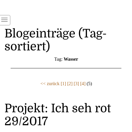
Blogeinträge (Tag-
sortiert)
Tag:
Wasser
<< zurück
[1]
[2]
[3]
[4]
(5)
Projekt: Ich seh rot
29/2017