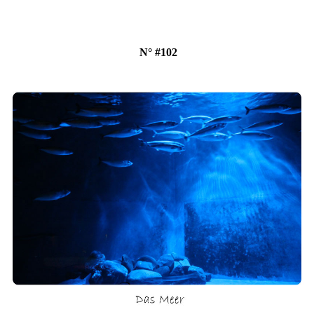
N° #102