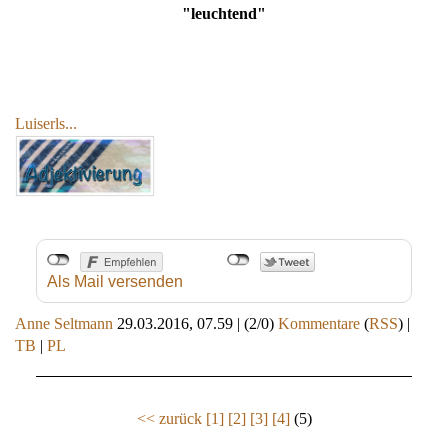
"leuchtend"
Luiserls...
Als Mail versenden
Anne Seltmann
29.03.2016, 07.59
|
(2/0)
Kommentare
(
RSS
) |
TB
|
PL
<< zurück
[1]
[2]
[3]
[4]
(5)