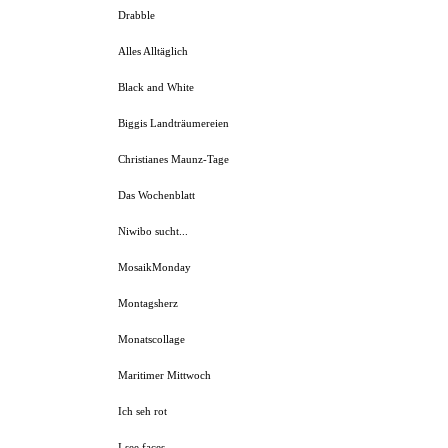
Drabble
Alles Alltäglich
Black and White
Biggis Landträumereien
Christianes Maunz-Tage
Das Wochenblatt
Niwibo sucht...
MosaikMonday
Montagsherz
Monatscollage
Maritimer Mittwoch
Ich seh rot
I see faces