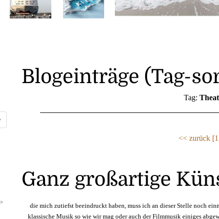
Blogeinträge (Tag-sor
Tag:
Theat
<< zurück
[1
Ganz großartige Künst
>
die mich zutiefst beeindruckt haben, muss ich an dieser Stelle noch e
klassische Musik so wie wir mag oder auch der Filmmusik einiges abgew