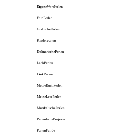
EigeneWortPerlen
FotoPerlen
GrafischePerlen
Kinderperlen
KulinarischePerlen
LachPerlen
LinkPerlen
MeineBuchPerlen
MeineLesePerlen
MusikalischePerlen
PerlenhafteProjekte
PerlenFunde