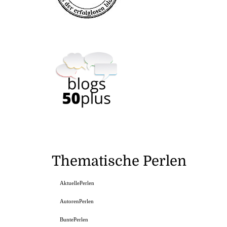
Thematische Perlen
AktuellePerlen
AutorenPerlen
BuntePerlen