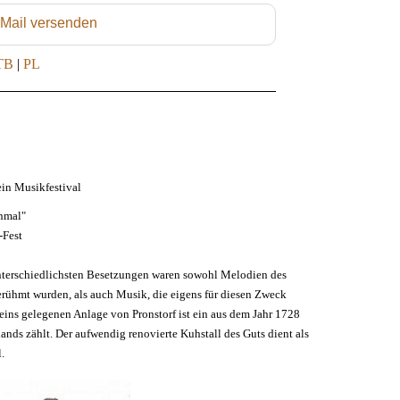
 Mail versenden
TB
|
PL
tein Musikfestival
inmal"
-Fest
unterschiedlichsten Besetzungen waren sowohl Melodien des
berühmt wurden, als auch Musik, die eigens für diesen Zweck
eins gelegenen Anlage von Pronstorf ist ein aus dem Jahr 1728
ds zählt. Der aufwendig renovierte Kuhstall des Guts dient als
.