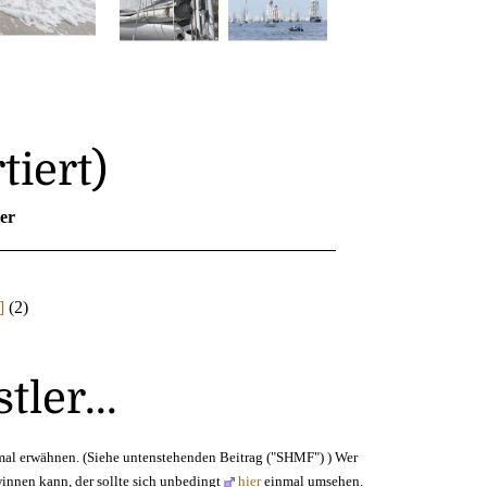
tiert)
er
]
(2)
ler...
inmal erwähnen. (Siehe untenstehenden Beitrag ("SHMF") ) Wer
innen kann, der sollte sich unbedingt
hier
einmal umsehen.