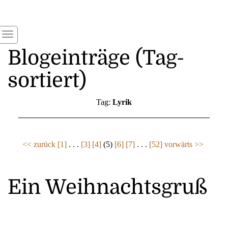
Blogeinträge (Tag-
sortiert)
Tag:
Lyrik
<< zurück
[1]
. . .
[3]
[4]
(5)
[6]
[7]
. . .
[52]
vorwärts >>
Ein Weihnachtsgruß