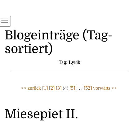
Blogeinträge (Tag-
sortiert)
Tag:
Lyrik
<< zurück
[1]
[2]
[3]
(4)
[5]
. . .
[52]
vorwärts >>
Miesepiet II.