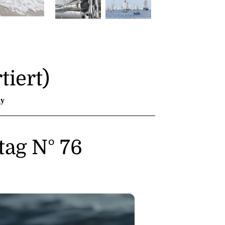
tiert)
y
ag N° 76