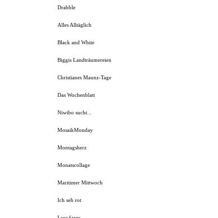
Drabble
Alles Alltäglich
Black and White
Biggis Landträumereien
Christianes Maunz-Tage
Das Wochenblatt
Niwibo sucht...
MosaikMonday
Montagsherz
Monatscollage
Maritimer Mittwoch
Ich seh rot
I see faces