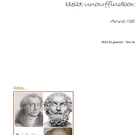
[Bild KI generiert / Text A
Juttas...