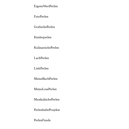
EigeneWortPerlen
FotoPerlen
GrafischePerlen
Kinderperlen
KulinarischePerlen
LachPerlen
LinkPerlen
MeineBuchPerlen
MeineLesePerlen
MusikalischePerlen
PerlenhafteProjekte
PerlenFunde