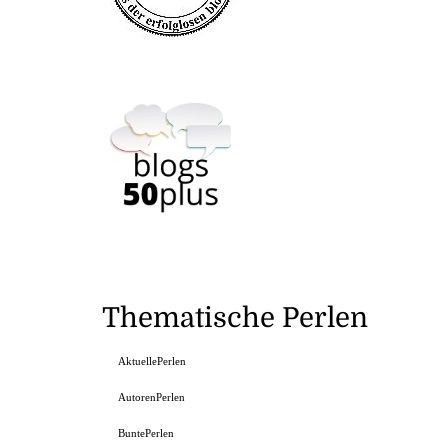
Thematische Perlen
AktuellePerlen
AutorenPerlen
BuntePerlen