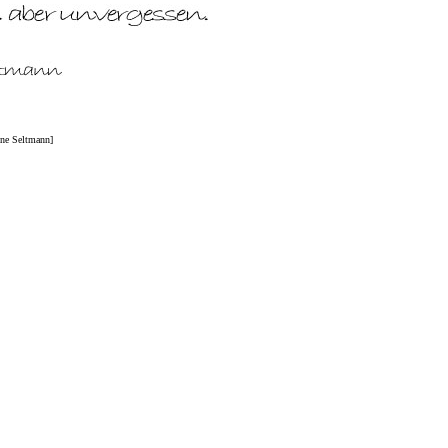
nne Seltmann]