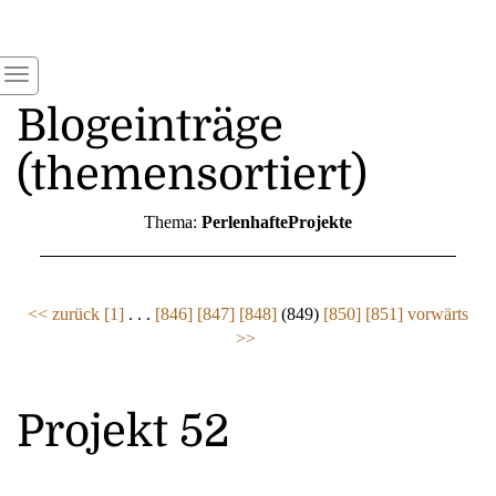
Blogeinträge
(themensortiert)
Thema:
PerlenhafteProjekte
<< zurück
[1]
. . .
[846]
[847]
[848]
(849)
[850]
[851]
vorwärts
>>
Projekt 52