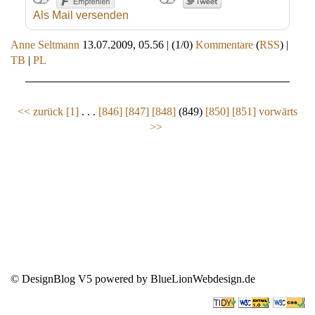
Als Mail versenden
Anne Seltmann
13.07.2009, 05.56
|
(1/0)
Kommentare
(
RSS
) |
TB
|
PL
<< zurück
[1]
. . .
[846]
[847]
[848]
(849)
[850]
[851]
vorwärts
>>
© DesignBlog V5 powered by BlueLionWebdesign.de