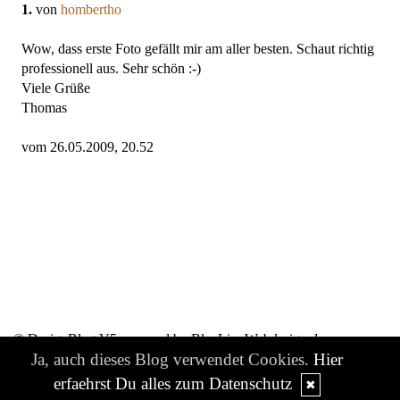
1.
von
hombertho
Wow, dass erste Foto gefällt mir am aller besten. Schaut richtig
professionell aus. Sehr schön :-)
Viele Grüße
Thomas
vom 26.05.2009, 20.52
© DesignBlog V5 powered by BlueLionWebdesign.de
Ja, auch dieses Blog verwendet Cookies.
Hier
erfaehrst Du alles zum Datenschutz
✖