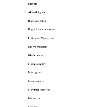
Drabble
Alles Alltäglich
Black and White
Biggis Landträumereien
Christianes Maunz-Tage
Das Wochenblatt
Niwibo sucht...
MosaikMonday
Montagsherz
Monatscollage
Maritimer Mittwoch
Ich seh rot
I see faces