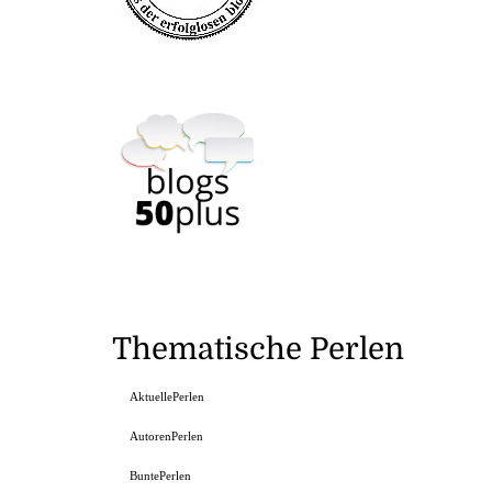
Thematische Perlen
AktuellePerlen
AutorenPerlen
BuntePerlen