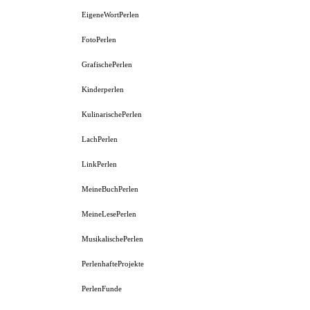
EigeneWortPerlen
FotoPerlen
GrafischePerlen
Kinderperlen
KulinarischePerlen
LachPerlen
LinkPerlen
MeineBuchPerlen
MeineLesePerlen
MusikalischePerlen
PerlenhafteProjekte
PerlenFunde