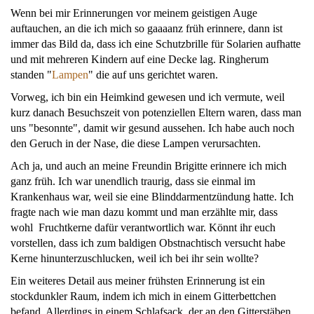
Wenn bei mir Erinnerungen vor meinem geistigen Auge
auftauchen, an die ich mich so gaaaanz früh erinnere, dann ist
immer das Bild da, dass ich eine Schutzbrille für Solarien aufhatte
und mit mehreren Kindern auf eine Decke lag. Ringherum
standen "
Lampen
" die auf uns gerichtet waren.
Vorweg, ich bin ein Heimkind gewesen und ich vermute, weil
kurz danach Besuchszeit von potenziellen Eltern waren, dass man
uns "besonnte", damit wir gesund aussehen. Ich habe auch noch
den Geruch in der Nase, die diese Lampen verursachten.
Ach ja, und auch an meine Freundin Brigitte erinnere ich mich
ganz früh. Ich war unendlich traurig, dass sie einmal im
Krankenhaus war, weil sie eine Blinddarmentzündung hatte. Ich
fragte nach wie man dazu kommt und man erzählte mir, dass
wohl Fruchtkerne dafür verantwortlich war. Könnt ihr euch
vorstellen, dass ich zum baldigen Obstnachtisch versucht habe
Kerne hinunterzuschlucken, weil ich bei ihr sein wollte?
Ein weiteres Detail aus meiner frühsten Erinnerung ist ein
stockdunkler Raum, indem ich mich in einem Gitterbettchen
befand. Allerdings in einem Schlafsack, der an den Gitterstäben