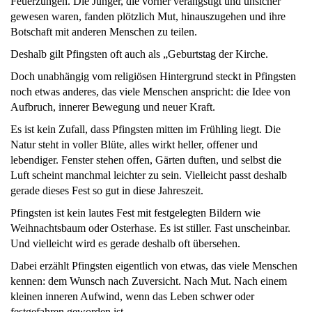
Feuerzungen. Die Jünger, die vorher verängstigt und unsicher
gewesen waren, fanden plötzlich Mut, hinauszugehen und ihre
Botschaft mit anderen Menschen zu teilen.
Deshalb gilt Pfingsten oft auch als „Geburtstag der Kirche.
Doch unabhängig vom religiösen Hintergrund steckt in Pfingsten
noch etwas anderes, das viele Menschen anspricht: die Idee von
Aufbruch, innerer Bewegung und neuer Kraft.
Es ist kein Zufall, dass Pfingsten mitten im Frühling liegt. Die
Natur steht in voller Blüte, alles wirkt heller, offener und
lebendiger. Fenster stehen offen, Gärten duften, und selbst die
Luft scheint manchmal leichter zu sein. Vielleicht passt deshalb
gerade dieses Fest so gut in diese Jahreszeit.
Pfingsten ist kein lautes Fest mit festgelegten Bildern wie
Weihnachtsbaum oder Osterhase. Es ist stiller. Fast unscheinbar.
Und vielleicht wird es gerade deshalb oft übersehen.
Dabei erzählt Pfingsten eigentlich von etwas, das viele Menschen
kennen: dem Wunsch nach Zuversicht. Nach Mut. Nach einem
kleinen inneren Aufwind, wenn das Leben schwer oder
festgefahren geworden ist.