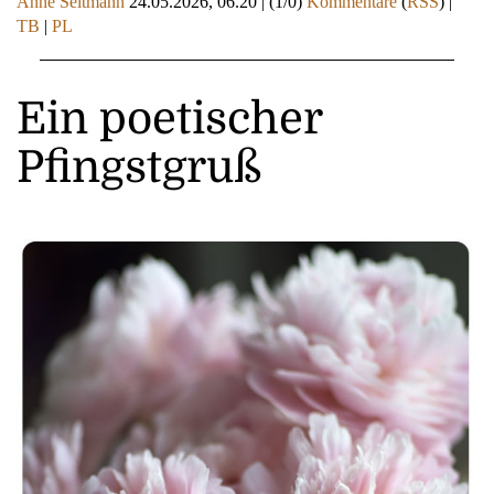
Anne Seltmann
24.05.2026, 06.20
|
(1/0)
Kommentare
(
RSS
) |
TB
|
PL
Ein poetischer
Pfingstgruß