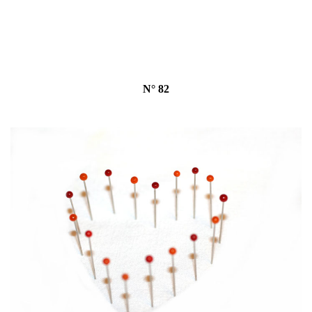
N° 82