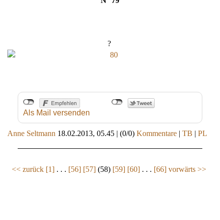
N° 79
?
Als Mail versenden
Anne Seltmann
18.02.2013, 05.45
|
(0/0)
Kommentare
|
TB
|
PL
<< zurück
[1]
. . .
[56]
[57]
(58)
[59]
[60]
. . .
[66]
vorwärts >>