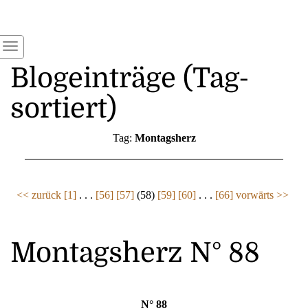
Blogeinträge (Tag-
sortiert)
Tag:
Montagsherz
<< zurück
[1]
. . .
[56]
[57]
(58)
[59]
[60]
. . .
[66]
vorwärts >>
Montagsherz N° 88
N° 88