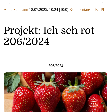
Anne Seltmann
18.07.2025, 10.24
|
(0/0)
Kommentare
|
TB
|
PL
Projekt: Ich seh rot
206/2024
206/2024