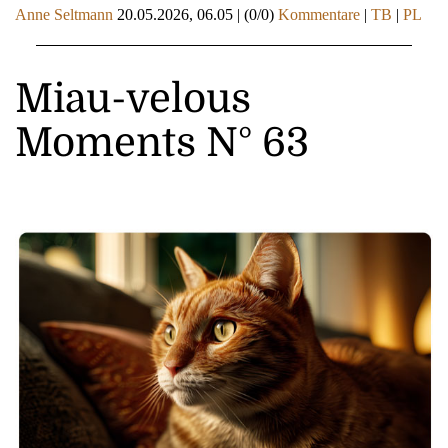
Anne Seltmann
20.05.2026, 06.05
|
(0/0)
Kommentare
|
TB
|
PL
Miau-velous
Moments N° 63