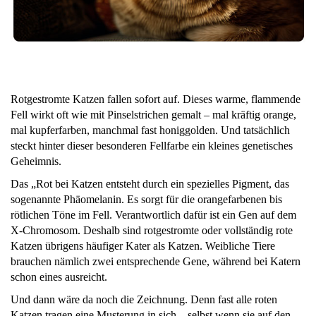
Rotgestromte Katzen fallen sofort auf. Dieses warme, flammende
Fell wirkt oft wie mit Pinselstrichen gemalt – mal kräftig orange,
mal kupferfarben, manchmal fast honiggolden. Und tatsächlich
steckt hinter dieser besonderen Fellfarbe ein kleines genetisches
Geheimnis.
Das „Rot bei Katzen entsteht durch ein spezielles Pigment, das
sogenannte Phäomelanin. Es sorgt für die orangefarbenen bis
rötlichen Töne im Fell. Verantwortlich dafür ist ein Gen auf dem
X-Chromosom. Deshalb sind rotgestromte oder vollständig rote
Katzen übrigens häufiger Kater als Katzen. Weibliche Tiere
brauchen nämlich zwei entsprechende Gene, während bei Katern
schon eines ausreicht.
Und dann wäre da noch die Zeichnung. Denn fast alle roten
Katzen tragen eine Musterung in sich – selbst wenn sie auf den