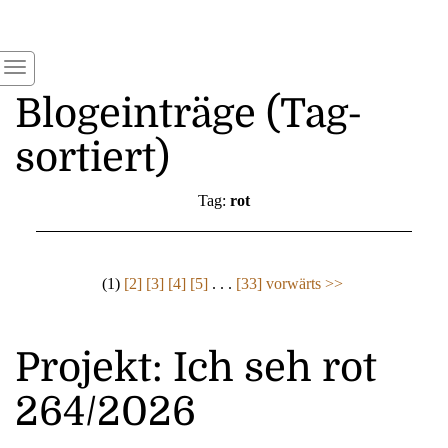
Blogeinträge (Tag-
sortiert)
Tag:
rot
(1)
[2]
[3]
[4]
[5]
. . .
[33]
vorwärts >>
Projekt: Ich seh rot
264/2026