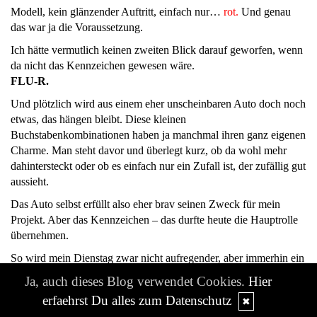
Modell, kein glänzender Auftritt, einfach nur…
rot.
Und genau
das war ja die Voraussetzung.
Ich hätte vermutlich keinen zweiten Blick darauf geworfen, wenn
da nicht das Kennzeichen gewesen wäre.
FLU-R.
Und plötzlich wird aus einem eher unscheinbaren Auto doch noch
etwas, das hängen bleibt. Diese kleinen
Buchstabenkombinationen haben ja manchmal ihren ganz eigenen
Charme. Man steht davor und überlegt kurz, ob da wohl mehr
dahintersteckt oder ob es einfach nur ein Zufall ist, der zufällig gut
aussieht.
Das Auto selbst erfüllt also eher brav seinen Zweck für mein
Projekt. Aber das Kennzeichen – das durfte heute die Hauptrolle
übernehmen.
So wird mein Dienstag zwar nicht aufregender, aber immerhin ein
kleines bisschen interessanter. Und manchmal reicht das ja auch
Ja, auch dieses Blog verwendet Cookies.
Hier
schon.
erfaehrst Du alles zum Datenschutz
✖