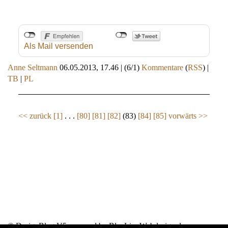
Als Mail versenden
Anne Seltmann
06.05.2013, 17.46
|
(6/1)
Kommentare
(
RSS
) |
TB
|
PL
<< zurück
[1]
. . .
[80]
[81]
[82]
(83)
[84]
[85]
vorwärts >>
© DesignBlog V5 powered by BlueLionWebdesign.de