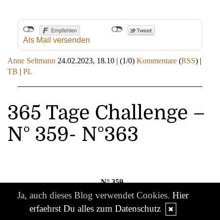
Als Mail versenden
Anne Seltmann
24.02.2023, 18.10
|
(1/0)
Kommentare
(
RSS
) |
TB
|
PL
365 Tage Challenge –
N° 359- N°363
N° 359
Ja, auch dieses Blog verwendet Cookies.
Hier
erfaehrst Du alles zum Datenschutz
✖