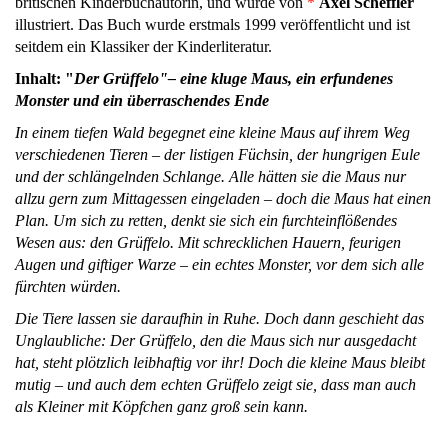
britischen Kinderbuchautorin, und wurde von
*
Axel Scheffler
illustriert. Das Buch wurde erstmals 1999 veröffentlicht und ist
seitdem ein Klassiker der Kinderliteratur.
Inhalt: "
Der Grüffelo"– eine kluge Maus, ein erfundenes
Monster und ein überraschendes Ende
In einem tiefen Wald begegnet eine kleine Maus auf ihrem Weg
verschiedenen Tieren – der listigen Füchsin, der hungrigen Eule
und der schlängelnden Schlange. Alle hätten sie die Maus nur
allzu gern zum Mittagessen eingeladen – doch die Maus hat einen
Plan. Um sich zu retten, denkt sie sich ein furchteinflößendes
Wesen aus: den Grüffelo. Mit schrecklichen Hauern, feurigen
Augen und giftiger Warze – ein echtes Monster, vor dem sich alle
fürchten würden.
Die Tiere lassen sie daraufhin in Ruhe. Doch dann geschieht das
Unglaubliche: Der Grüffelo, den die Maus sich nur ausgedacht
hat, steht plötzlich leibhaftig vor ihr! Doch die kleine Maus bleibt
mutig – und auch dem echten Grüffelo zeigt sie, dass man auch
als Kleiner mit Köpfchen ganz groß sein kann.