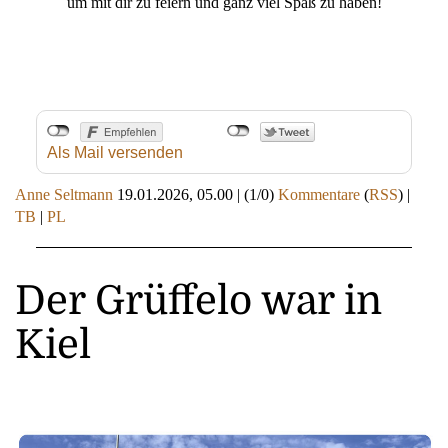
um mit dir zu feiern und ganz viel Spaß zu haben!
Als Mail versenden
Anne Seltmann
19.01.2026, 05.00
|
(1/0)
Kommentare
(
RSS
) |
TB
|
PL
Der Grüffelo war in
Kiel