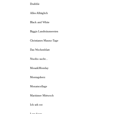
Drabble
Alles Alltäglich
Black and White
Biggis Landträumereien
Christianes Maunz-Tage
Das Wochenblatt
Niwibo sucht...
MosaikMonday
Montagsherz
Monatscollage
Maritimer Mittwoch
Ich seh rot
I see faces