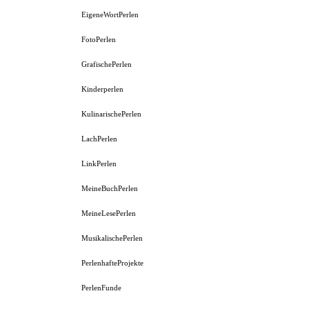
EigeneWortPerlen
FotoPerlen
GrafischePerlen
Kinderperlen
KulinarischePerlen
LachPerlen
LinkPerlen
MeineBuchPerlen
MeineLesePerlen
MusikalischePerlen
PerlenhafteProjekte
PerlenFunde