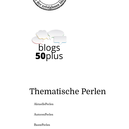
Thematische Perlen
AktuellePerlen
AutorenPerlen
BuntePerlen