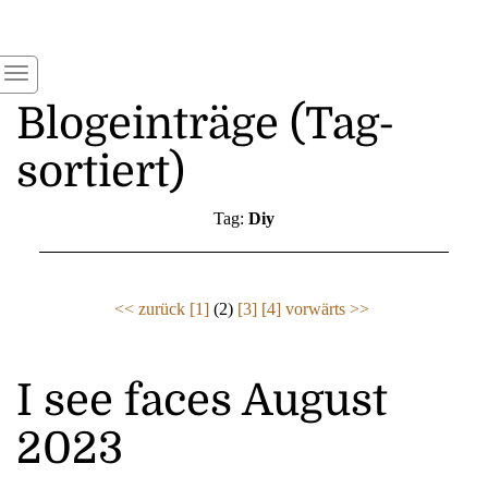
Blogeinträge (Tag-
sortiert)
Tag:
Diy
<< zurück
[1]
(2)
[3]
[4]
vorwärts >>
I see faces August
2023