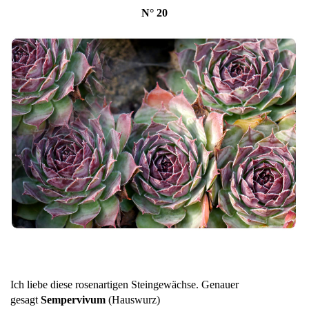
N° 20
Ich liebe diese rosenartigen Steingewächse. Genauer
gesagt
Sempervivum
(Hauswurz)