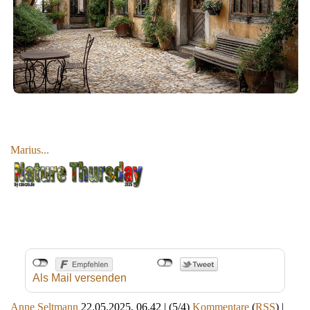
Marius...
Als Mail versenden
Anne Seltmann
22.05.2025, 06.42
|
(5/4)
Kommentare
(
RSS
) |