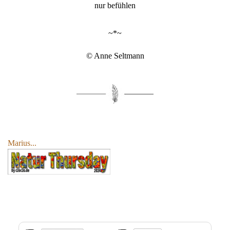
nur befühlen
~*~
© Anne Seltmann
Marius...