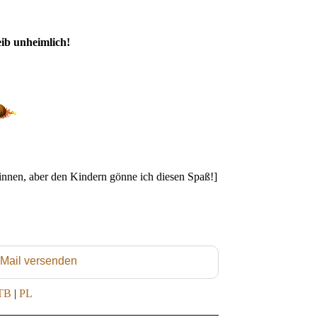
ib unheimlich!
innen, aber den Kindern gönne ich diesen Spaß!]
 Mail versenden
TB
|
PL