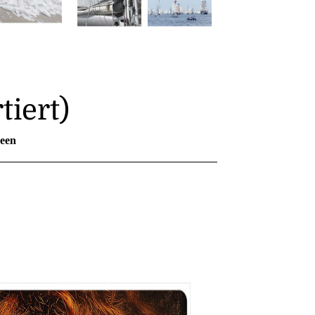
tiert)
een