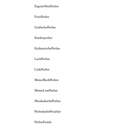
EigeneWortPerlen
FotoPerlen
GrafischePerlen
Kinderperlen
KulinarischePerlen
LachPerlen
LinkPerlen
MeineBuchPerlen
MeineLesePerlen
MusikalischePerlen
PerlenhafteProjekte
PerlenFunde