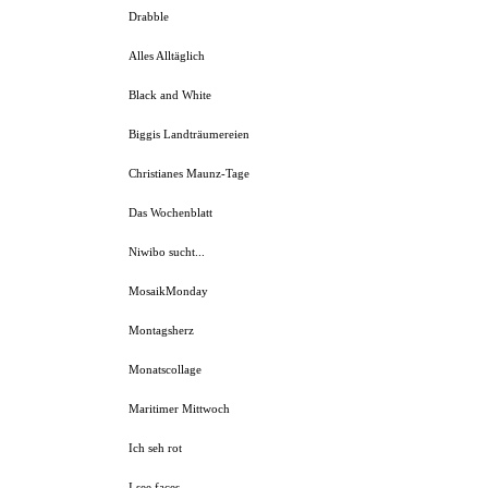
Drabble
Alles Alltäglich
Black and White
Biggis Landträumereien
Christianes Maunz-Tage
Das Wochenblatt
Niwibo sucht...
MosaikMonday
Montagsherz
Monatscollage
Maritimer Mittwoch
Ich seh rot
I see faces