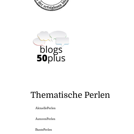
Thematische Perlen
AktuellePerlen
AutorenPerlen
BuntePerlen