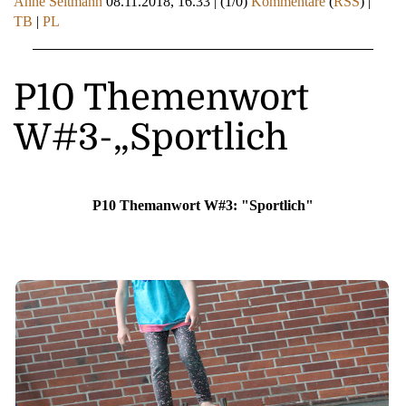
Anne Seltmann
08.11.2018, 16.33
|
(1/0)
Kommentare
(
RSS
) |
TB
|
PL
P10 Themenwort
W#3-„Sportlich
P10 Themanwort W#3: "Sportlich"