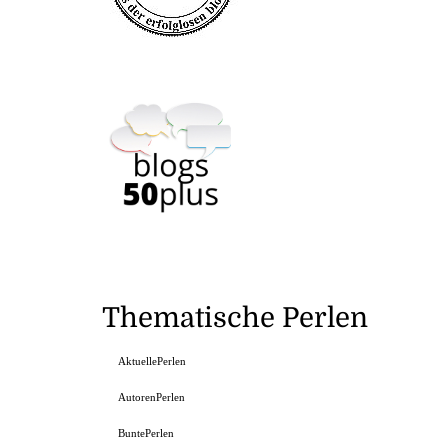
Thematische Perlen
AktuellePerlen
AutorenPerlen
BuntePerlen