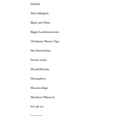
Drabble
Alles Alltäglich
Black and White
Biggis Landträumereien
Christianes Maunz-Tage
Das Wochenblatt
Niwibo sucht...
MosaikMonday
Montagsherz
Monatscollage
Maritimer Mittwoch
Ich seh rot
I see faces