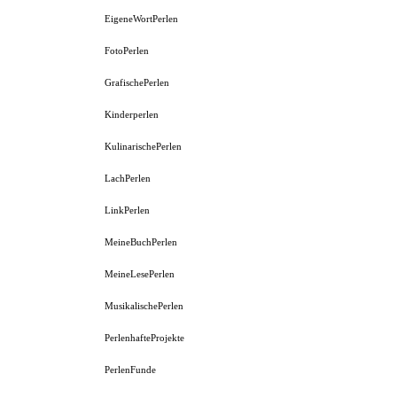
EigeneWortPerlen
FotoPerlen
GrafischePerlen
Kinderperlen
KulinarischePerlen
LachPerlen
LinkPerlen
MeineBuchPerlen
MeineLesePerlen
MusikalischePerlen
PerlenhafteProjekte
PerlenFunde