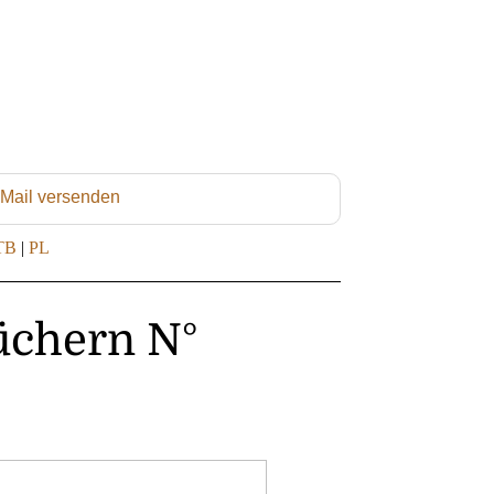
 Mail versenden
TB
|
PL
üchern N°