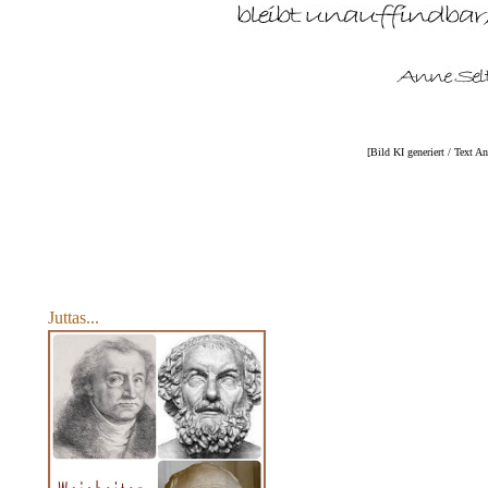
[Bild KI generiert / Text A
Juttas...