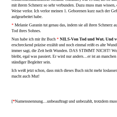
mit ihrem Schmerz so sehr verbunden. Dazu muss man wissen, d
Weise verlor. Ich verlor meinen 1. Geborenen kurz nach der Geb
aufgearbeitet habe.
*
Melanie Garanin tut genau das, indem sie all ihren Schmerz auf
Tod ihres Sohnes.
Nun habe ich mir ihr Buch
*
NILS-Von Tod und Wut. Und v
erschreckend präzise erzählt und noch einmal reißt es alte Wun
immer sagt, die Zeit heilt Wunden. DAS STIMMT NICHT! Wo Li
bleibt, egal was passiert. Er wird nur anders…er ist an manchen 
ständiger Begleiter sein.
Ich weiß jetzt schon, dass mich dieses Buch nicht mehr loslassen
macht auch Mut!
[
*
Namensnennung…unbeauftragt und unbezahlt, trotzdem muss