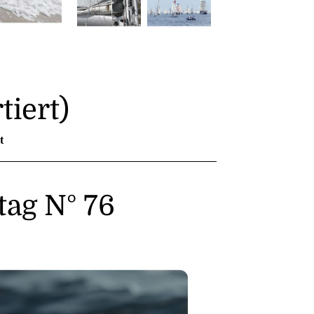
tiert)
t
ag N° 76