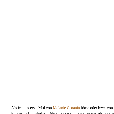
Als ich das erste Mal von
Melanie Garanin
hörte oder bzw. von 
Kinderbuchillustratorin Melanie Garanin.) war es mir, als ob al