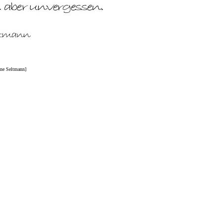
nne Seltmann]