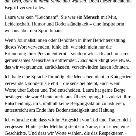
am Berg, ganz in ihrem Sinne und Wunsch
. Doch dieser nüchterne
Begriff verzerrt alles.
Laura war kein "Leichnam". Sie war ein
Mensch
mit Mut,
Leidenschaft, Humor und Bodenständigkeit – eine Inspiratorin
weitaus über den Sport hinaus.
Wenn Journalist:innen oder Behörden in ihrer Berichterstattung
dieses Wort verwenden, fühle ich, wie sich nicht nur die
Erinnerung ihrer Person entfernt – sondern wie sich auch unserer
gemeinsames Menschsein entfremdet.
Leichnam
klingt wie etwas,
das wir wegräumen, zurücklassen, verschwinden lassen könnten.
Ich halte eine Sprache für nötig, die Menschen nicht in Kategorien
verwandelt, sondern sie ehrt – die sensibel bleibt, auch wenn
Worte über Leben und Tod entscheiden. Laura hat gerne Berge
bestiegen, sie war Abenteurerin aus Überzeugung, bis zuletzt. Ihre
Entscheidung, im Unfallfall keine Bergungsaktion zu riskieren,
unterstreicht am Ende ihre Bodenständigkeit und Haltung.
Ich wünsche mir, dass wir im Angesicht von Tod und Trauer nicht
vergessen: Hinter jeder Meldung steht ein Name, ein Leben, eine
Geschichte. Und dass wir Worte wählen, die das Respektieren –