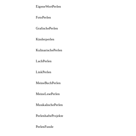
EigeneWortPerlen
FotoPerlen
GrafischePerlen
Kinderperlen
KulinarischePerlen
LachPerlen
LinkPerlen
MeineBuchPerlen
MeineLesePerlen
MusikalischePerlen
PerlenhafteProjekte
PerlenFunde