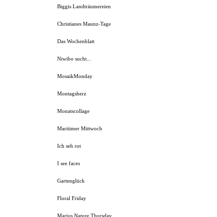
Biggis Landträumereien
Christianes Maunz-Tage
Das Wochenblatt
Niwibo sucht...
MosaikMonday
Montagsherz
Monatscollage
Maritimer Mittwoch
Ich seh rot
I see faces
Gartenglück
Floral Friday
Marius Nature Thursday