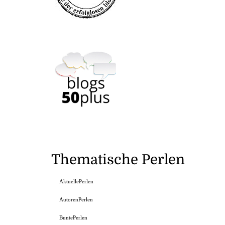
Thematische Perlen
AktuellePerlen
AutorenPerlen
BuntePerlen