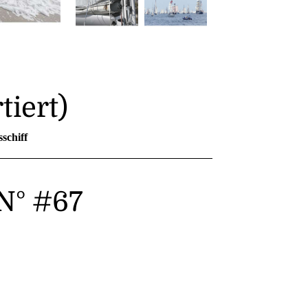
tiert)
sschiff
N° #67