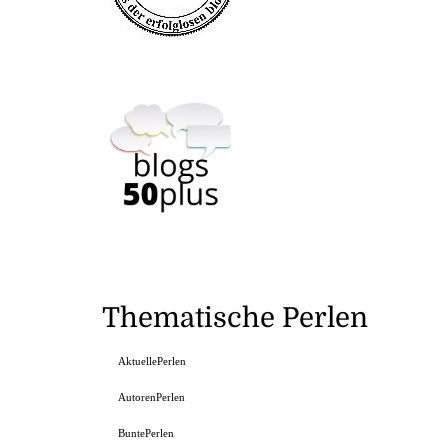
Thematische Perlen
AktuellePerlen
AutorenPerlen
BuntePerlen