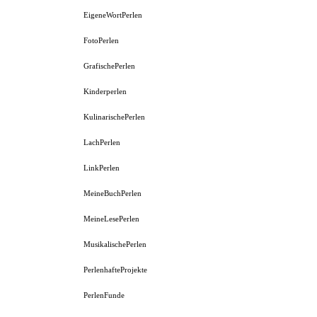
EigeneWortPerlen
FotoPerlen
GrafischePerlen
Kinderperlen
KulinarischePerlen
LachPerlen
LinkPerlen
MeineBuchPerlen
MeineLesePerlen
MusikalischePerlen
PerlenhafteProjekte
PerlenFunde