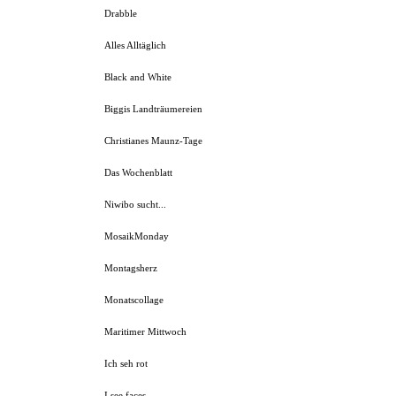
Drabble
Alles Alltäglich
Black and White
Biggis Landträumereien
Christianes Maunz-Tage
Das Wochenblatt
Niwibo sucht...
MosaikMonday
Montagsherz
Monatscollage
Maritimer Mittwoch
Ich seh rot
I see faces