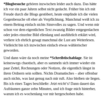
*Blogbesuche
gehören inzwischen leider auch dazu. Das hätte
ich vor ein paar Jahren selbst nicht gedacht. Früher bin ich mit
Freude durch die Blogs gestöbert, heute empfinde ich die vielen
Gegenbesuche oft eher als Verpflichtung. Manchmal weiß ich zu
einem Beitrag einfach nichts Sinnvolles zu sagen. Und wenn mir
schon vor dem eigentlichen Text zwanzig Bilder entgegenlachen
oder jedes einzelne Bild ellenlang und ausführlich erklärt wird,
verliere ich ehrlich gesagt manchmal die Lust am Weiterlesen.
Vielleicht bin ich inzwischen einfach etwas wählerischer
geworden.
Und dann wäre da noch meine
*Schreibtischablage
. Sie ist
keineswegs chaotisch, aber es sammeln sich immer wieder ein
paar Zettel, Rechnungen oder Notizen, die eigentlich längst in
ihren Ordnern sein sollten. Nichts Dramatisches – aber offenbar
auch nichts, was laut genug nach mir ruft. Also bleiben sie liegen.
Bis ich eines Tages beschließe:
Jetzt reicht‘s!
Dann dauert das
Aufräumen ganze zehn Minuten, und ich frage mich hinterher,
warum ich es wochenlang vor mir hergeschoben habe.