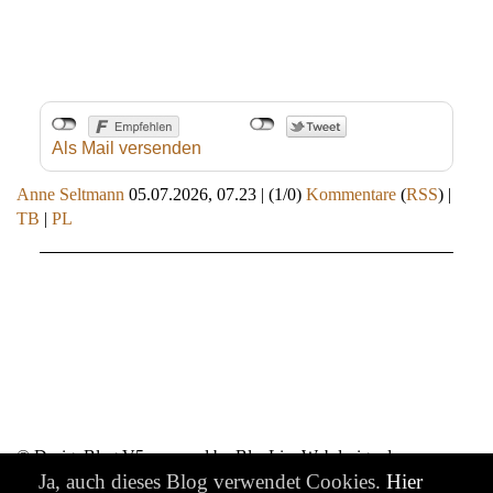
Als Mail versenden
Anne Seltmann
05.07.2026, 07.23
|
(1/0)
Kommentare
(
RSS
) |
TB
|
PL
© DesignBlog V5 powered by BlueLionWebdesign.de
Ja, auch dieses Blog verwendet Cookies.
Hier