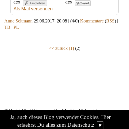
Als Mail versenden
Anne Seltmann
29.06.2017, 20.08
|
(4/0)
Kommentare
(
RSS
) |
TB
|
PL
<< zurück
[1]
(2)
© DesignBlog V5 powered by BlueLionWebdesign.de
Ja, auch dieses Blog verwendet Cookies.
Hier
erfaehrst Du alles zum Datenschutz
✖