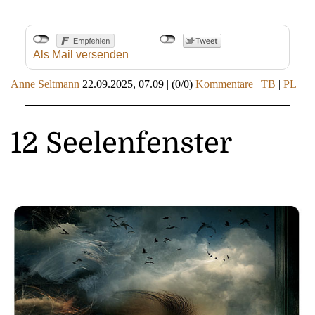
Als Mail versenden
Anne Seltmann
22.09.2025, 07.09
|
(0/0)
Kommentare
|
TB
|
PL
12 Seelenfenster