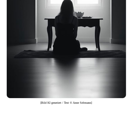
[Bild KI generiert / Text © Anne Seltmann]