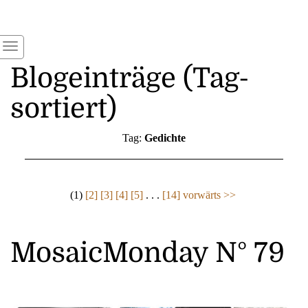
Blogeinträge (Tag-
sortiert)
Tag:
Gedichte
(1)
[2]
[3]
[4]
[5]
. . .
[14]
vorwärts >>
MosaicMonday N° 79