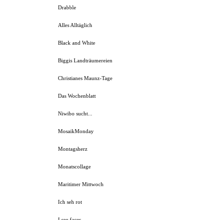
Drabble
Alles Alltäglich
Black and White
Biggis Landträumereien
Christianes Maunz-Tage
Das Wochenblatt
Niwibo sucht...
MosaikMonday
Montagsherz
Monatscollage
Maritimer Mittwoch
Ich seh rot
I see faces