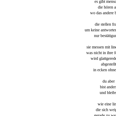
es gibt mens
die hören a
wo das andere 
die stellen f
um keine antworte
nur bestätig
sie messen mit lin
was nicht in ihre 
wird glattgered
abgestell
in ecken ohne 
du aber
bist ander
und bleibs
wie eine li
die sich wei
gerade zu we