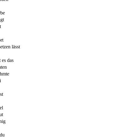
rbe
agt
t
rt
etzen lässt
t es das
hten
ähmte
i
st
el
ut
nig
 du