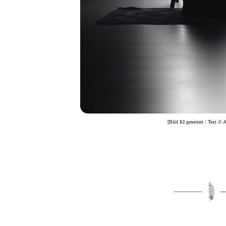
[Bild KI generiert / Text ©