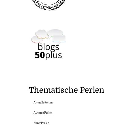
Thematische Perlen
AktuellePerlen
AutorenPerlen
BuntePerlen