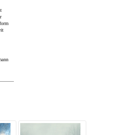
t
r
 form
it
mann