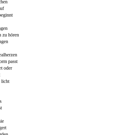
chen
uf
beginnt
ragen
n zu hören
ungen
ealherzen
form passt
et oder
t
licht
s
t
nie
gert
rden