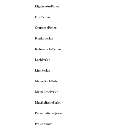
EigeneWortPerlen
FotoPerlen
GrafischePerlen
Kinderperlen
KulinarischePerlen
LachPerlen
LinkPerlen
MeineBuchPerlen
MeineLesePerlen
MusikalischePerlen
PerlenhafteProjekte
PerlenFunde