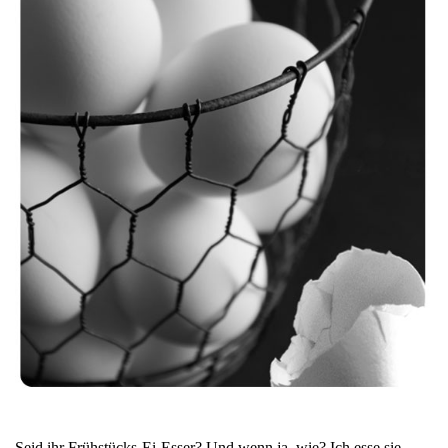
Seid ihr Frühstücks-Ei-Esser? Und wenn ja, wie? Ich esse sie