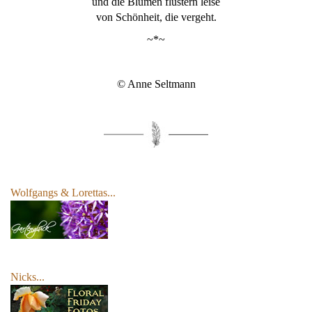
und die Blumen flüstern leise
von Schönheit, die vergeht.
~*~
© Anne Seltmann
Wolfgangs & Lorettas
...
Nicks...