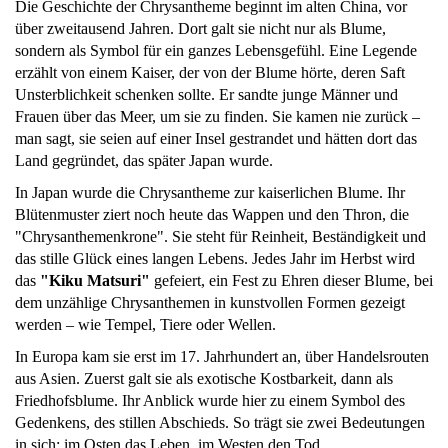
Die Geschichte der Chrysantheme beginnt im alten China, vor
über zweitausend Jahren. Dort galt sie nicht nur als Blume,
sondern als Symbol für ein ganzes Lebensgefühl. Eine Legende
erzählt von einem Kaiser, der von der Blume hörte, deren Saft
Unsterblichkeit schenken sollte. Er sandte junge Männer und
Frauen über das Meer, um sie zu finden. Sie kamen nie zurück –
man sagt, sie seien auf einer Insel gestrandet und hätten dort das
Land gegründet, das später Japan wurde.
In Japan wurde die Chrysantheme zur kaiserlichen Blume. Ihr
Blütenmuster ziert noch heute das Wappen und den Thron, die
"Chrysanthemenkrone". Sie steht für Reinheit, Beständigkeit und
das stille Glück eines langen Lebens. Jedes Jahr im Herbst wird
das
"Kiku Matsuri"
gefeiert, ein Fest zu Ehren dieser Blume, bei
dem unzählige Chrysanthemen in kunstvollen Formen gezeigt
werden – wie Tempel, Tiere oder Wellen.
In Europa kam sie erst im 17. Jahrhundert an, über Handelsrouten
aus Asien. Zuerst galt sie als exotische Kostbarkeit, dann als
Friedhofsblume. Ihr Anblick wurde hier zu einem Symbol des
Gedenkens, des stillen Abschieds. So trägt sie zwei Bedeutungen
in sich: im Osten das Leben, im Westen den Tod.