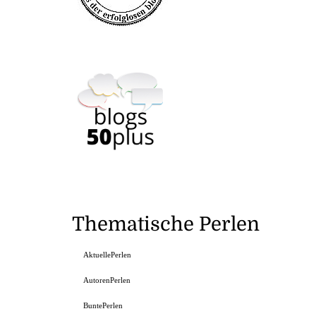
Thematische Perlen
AktuellePerlen
AutorenPerlen
BuntePerlen