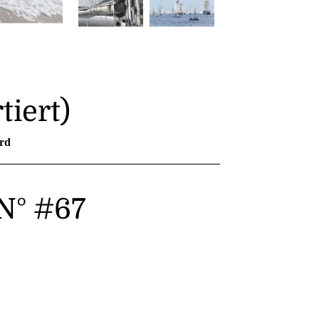
tiert)
rd
N° #67