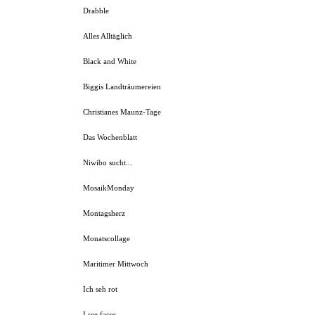
Drabble
Alles Alltäglich
Black and White
Biggis Landträumereien
Christianes Maunz-Tage
Das Wochenblatt
Niwibo sucht...
MosaikMonday
Montagsherz
Monatscollage
Maritimer Mittwoch
Ich seh rot
I see faces