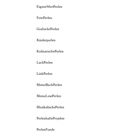
EigeneWortPerlen
FotoPerlen
GrafischePerlen
Kinderperlen
KulinarischePerlen
LachPerlen
LinkPerlen
MeineBuchPerlen
MeineLesePerlen
MusikalischePerlen
PerlenhafteProjekte
PerlenFunde