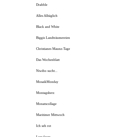
Drabble
Alles Alltäglich
Black and White
Biggis Landträumereien
Christianes Maunz-Tage
Das Wochenblatt
Niwibo sucht...
MosaikMonday
Montagsherz
Monatscollage
Maritimer Mittwoch
Ich seh rot
I see faces