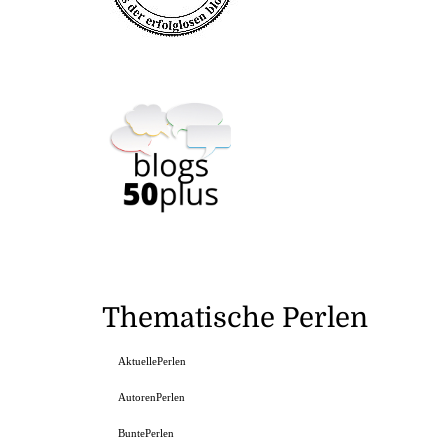
Thematische Perlen
AktuellePerlen
AutorenPerlen
BuntePerlen