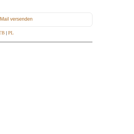
 Mail versenden
TB
|
PL