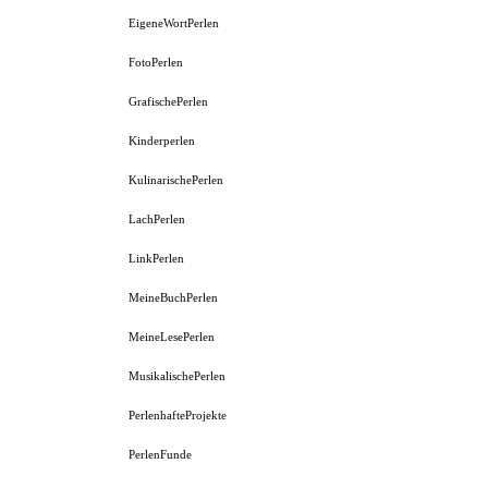
EigeneWortPerlen
FotoPerlen
GrafischePerlen
Kinderperlen
KulinarischePerlen
LachPerlen
LinkPerlen
MeineBuchPerlen
MeineLesePerlen
MusikalischePerlen
PerlenhafteProjekte
PerlenFunde