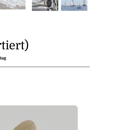
tiert)
tag