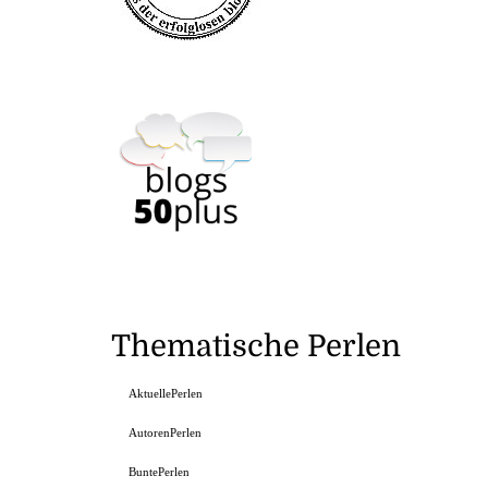
Thematische Perlen
AktuellePerlen
AutorenPerlen
BuntePerlen