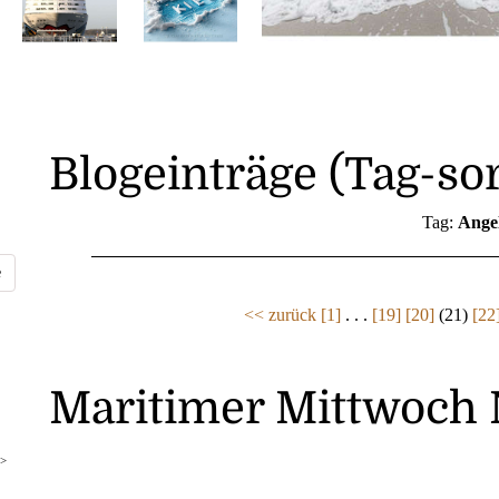
Blogeinträge (Tag-sor
Tag:
Ange
<< zurück
[1]
. . .
[19]
[20]
(21)
[22
Maritimer Mittwoch 
>