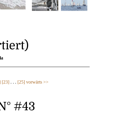
tiert)
la
]
[23]
. . .
[25]
vorwärts >>
N° #43