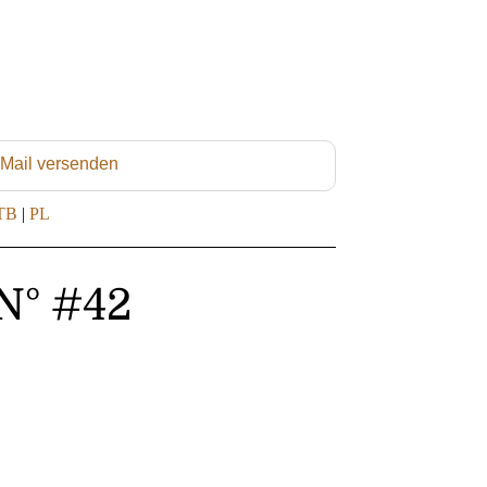
 Mail versenden
TB
|
PL
N° #42