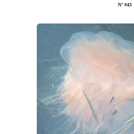
N° #43