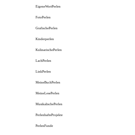
EigeneWortPerlen
FotoPerlen
GrafischePerlen
Kinderperlen
KulinarischePerlen
LachPerlen
LinkPerlen
MeineBuchPerlen
MeineLesePerlen
MusikalischePerlen
PerlenhafteProjekte
PerlenFunde