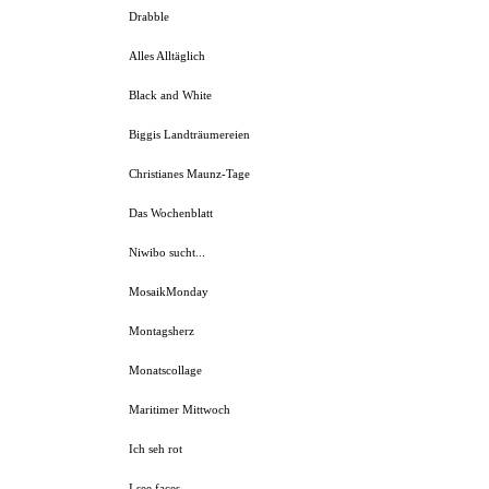
Drabble
Alles Alltäglich
Black and White
Biggis Landträumereien
Christianes Maunz-Tage
Das Wochenblatt
Niwibo sucht...
MosaikMonday
Montagsherz
Monatscollage
Maritimer Mittwoch
Ich seh rot
I see faces