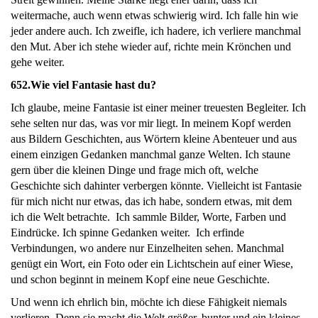
weitermache, auch wenn etwas schwierig wird. Ich falle hin wie
jeder andere auch. Ich zweifle, ich hadere, ich verliere manchmal
den Mut. Aber ich stehe wieder auf, richte mein Krönchen und
gehe weiter.
652.
Wie viel Fantasie hast du?
Ich glaube, meine Fantasie ist einer meiner treuesten Begleiter. Ich
sehe selten nur das, was vor mir liegt. In meinem Kopf werden
aus Bildern Geschichten, aus Wörtern kleine Abenteuer und aus
einem einzigen Gedanken manchmal ganze Welten. Ich staune
gern über die kleinen Dinge und frage mich oft, welche
Geschichte sich dahinter verbergen könnte. Vielleicht ist Fantasie
für mich nicht nur etwas, das ich habe, sondern etwas, mit dem
ich die Welt betrachte. Ich sammle Bilder, Worte, Farben und
Eindrücke. Ich spinne Gedanken weiter. Ich erfinde
Verbindungen, wo andere nur Einzelheiten sehen. Manchmal
genügt ein Wort, ein Foto oder ein Lichtschein auf einer Wiese,
und schon beginnt in meinem Kopf eine neue Geschichte.
Und wenn ich ehrlich bin, möchte ich diese Fähigkeit niemals
verlieren. Denn sie macht die Welt größer, bunter und ein kleines