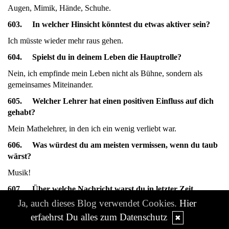
Augen, Mimik, Hände, Schuhe.
603. In welcher Hinsicht könntest du etwas aktiver sein?
Ich müsste wieder mehr raus gehen.
604. Spielst du in deinem Leben die Hauptrolle?
Nein, ich empfinde mein Leben nicht als Bühne, sondern als
gemeinsames Miteinander.
605. Welcher Lehrer hat einen positiven Einfluss auf dich
gehabt?
Mein Mathelehrer, in den ich ein wenig verliebt war.
606. Was würdest du am meisten vermissen, wenn du taub
wärst?
Musik!
607. Über welche Nachricht warst du in letzter Zeit
erstaunt (erschrocken)?
Ja, auch dieses Blog verwendet Cookies.
Hier
erfaehrst Du alles zum Datenschutz
Über den Tod von
Ute Kast!
✖