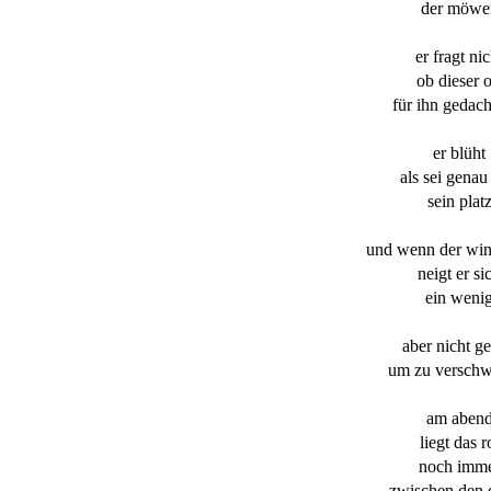
der möwe
er fragt nic
ob dieser o
für ihn gedac
er blüht
als sei genau
sein plat
und wenn der wi
neigt er si
ein weni
aber nicht g
um zu versch
am aben
liegt das r
noch imm
zwischen den 