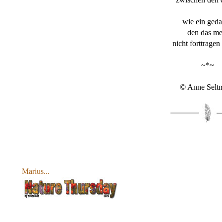
wie ein ged
den das me
nicht forttragen
~*~
© Anne Selt
Marius...