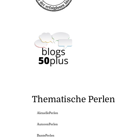
Thematische Perlen
AktuellePerlen
AutorenPerlen
BuntePerlen