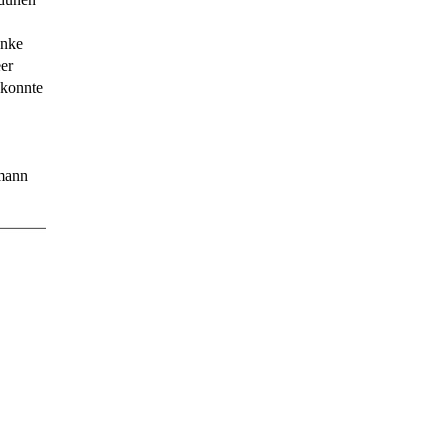
anke
er
 konnte
mann