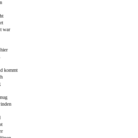
n
ht
rt
ht war
 hier
z
nd kommt
ch
g
enug
winden
d
ot
er
dünen