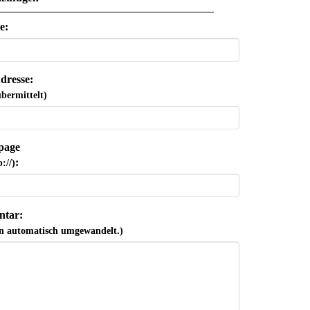
e:
dresse:
bermittelt)
page
:
://)
tar:
n automatisch umgewandelt.)