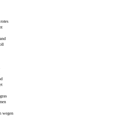
 rotes
ht
mand
oll
n
nd
et
gras
rmen
en wegen