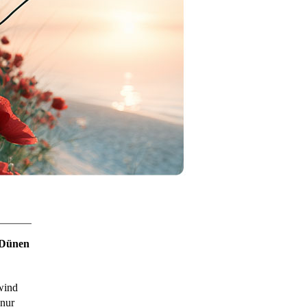
 Dünen
wind
nur