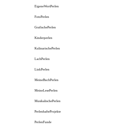
EigeneWortPerlen
FotoPerlen
GrafischePerlen
Kinderperlen
KulinarischePerlen
LachPerlen
LinkPerlen
MeineBuchPerlen
MeineLesePerlen
MusikalischePerlen
PerlenhafteProjekte
PerlenFunde