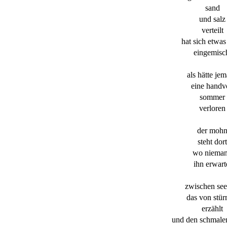
sand
und salz
verteilt
hat sich etwas
eingemisc
als hätte je
eine handv
sommer
verloren
der moh
steht dort
wo niema
ihn erwart
zwischen see
das von stü
erzählt
und den schmal