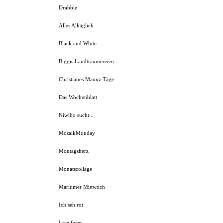
Drabble
Alles Alltäglich
Black and White
Biggis Landträumereien
Christianes Maunz-Tage
Das Wochenblatt
Niwibo sucht...
MosaikMonday
Montagsherz
Monatscollage
Maritimer Mittwoch
Ich seh rot
I see faces