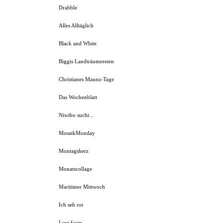
Drabble
Alles Alltäglich
Black and White
Biggis Landträumereien
Christianes Maunz-Tage
Das Wochenblatt
Niwibo sucht...
MosaikMonday
Montagsherz
Monatscollage
Maritimer Mittwoch
Ich seh rot
I see faces