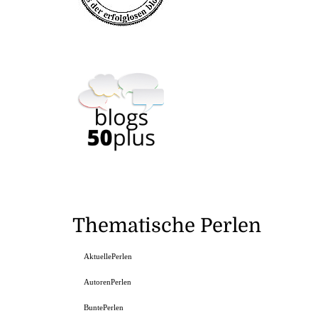
Thematische Perlen
AktuellePerlen
AutorenPerlen
BuntePerlen