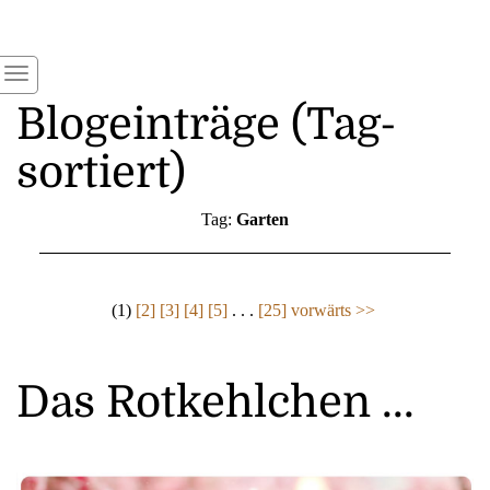
Blogeinträge (Tag-
sortiert)
Tag:
Garten
(1)
[2]
[3]
[4]
[5]
. . .
[25]
vorwärts >>
Das Rotkehlchen ...