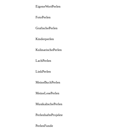
EigeneWortPerlen
FotoPerlen
GrafischePerlen
Kinderperlen
KulinarischePerlen
LachPerlen
LinkPerlen
MeineBuchPerlen
MeineLesePerlen
MusikalischePerlen
PerlenhafteProjekte
PerlenFunde