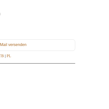
 Mail versenden
TB
|
PL