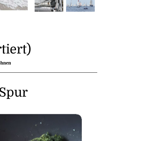
tiert)
ohnen
 Spur