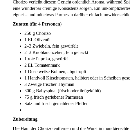
Chorizo verleiht diesem Gericht ordentlich Aroma, während Sp
eine wunderbar cremige Konsistenz sorgen. Ein unkompliziertes
eignet – und mit etwas Parmesan darüber einfach unwiderstehli
Zutaten (für 4 Personen)
250 g Chorizo
1 EL Olivenöl
2–3 Zwiebeln, fein gewürfelt
2–3 Knoblauchzehen, fein gehackt
1 rote Paprika, gewürfelt
2 EL Tomatenmark
1 Dose weiße Bohnen, abgetropft
1 Handvoll Kirschtomaten, halbiert oder in Scheiben gesc
3 Zweige frischer Thymian
300 g Babyspinat (frisch oder tiefgekühlt)
75 g frisch geriebener Parmesan
Salz und frisch gemahlener Pfeffer
Zubereitung
Die Haut der Chorizo entfernen und die Wurst in mundgerechte