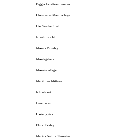
Biggis Landträumereien
Christianes Maunz-Tage
Das Wochenblatt
Niwibo sucht...
MosaikMonday
Montagsherz
Monatscollage
Maritimer Mittwoch
Ich seh rot
I see faces
Gartenglück
Floral Friday
Marius Nature Thursday