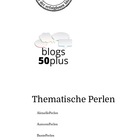
Thematische Perlen
AktuellePerlen
AutorenPerlen
BuntePerlen