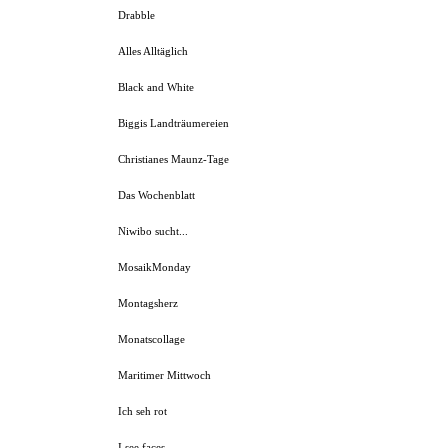
Drabble
Alles Alltäglich
Black and White
Biggis Landträumereien
Christianes Maunz-Tage
Das Wochenblatt
Niwibo sucht...
MosaikMonday
Montagsherz
Monatscollage
Maritimer Mittwoch
Ich seh rot
I see faces