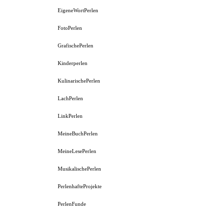
EigeneWortPerlen
FotoPerlen
GrafischePerlen
Kinderperlen
KulinarischePerlen
LachPerlen
LinkPerlen
MeineBuchPerlen
MeineLesePerlen
MusikalischePerlen
PerlenhafteProjekte
PerlenFunde