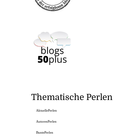
Thematische Perlen
AktuellePerlen
AutorenPerlen
BuntePerlen