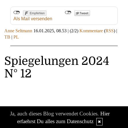
Als Mail versenden
Anne Seltmann
16.01.2025, 08.53
|
(2/2)
Kommentare
(
RSS
) |
TB
|
PL
Spiegelungen 2024
N° 12
Ja, auch dieses Blog verwendet Cookies.
Hier
erfaehrst Du alles zum Datenschutz
✖