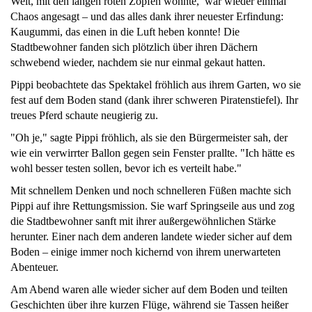
Welt, mit den langen roten Zöpfen wohnte, war wieder einmal
Chaos angesagt – und das alles dank ihrer neuester Erfindung:
Kaugummi, das einen in die Luft heben konnte! Die
Stadtbewohner fanden sich plötzlich über ihren Dächern
schwebend wieder, nachdem sie nur einmal gekaut hatten.
Pippi beobachtete das Spektakel fröhlich aus ihrem Garten, wo sie
fest auf dem Boden stand (dank ihrer schweren Piratenstiefel). Ihr
treues Pferd schaute neugierig zu.
"Oh je," sagte Pippi fröhlich, als sie den Bürgermeister sah, der
wie ein verwirrter Ballon gegen sein Fenster prallte. "Ich hätte es
wohl besser testen sollen, bevor ich es verteilt habe."
Mit schnellem Denken und noch schnelleren Füßen machte sich
Pippi auf ihre Rettungsmission. Sie warf Springseile aus und zog
die Stadtbewohner sanft mit ihrer außergewöhnlichen Stärke
herunter. Einer nach dem anderen landete wieder sicher auf dem
Boden – einige immer noch kichernd von ihrem unerwarteten
Abenteuer.
Am Abend waren alle wieder sicher auf dem Boden und teilten
Geschichten über ihre kurzen Flüge, während sie Tassen heißer