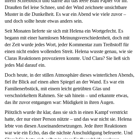
ihrem Schreibtisch und starrte auf das leere Blatt Papier vor ihr.
Draußen fiel leise Schnee, und der Wind zeichnete unsichtbare
Muster in die Dunkelheit. Es war ein Abend wie viele zuvor –
und doch sollte heute etwas anders sein.
Seit Monaten lieferte sie sich mit Helena ein Wortgefecht. Es
begann mit einer harmlosen Meinungsverschiedenheit, doch mit
der Zeit wurde jedes Wort, jeder Kommentar zum Treibstoff für
einen nicht enden wollenden Streit. Helena wusste genau, wie sie
Claras Reaktionen provozieren konnte. Und Clara? Sie ließ sich
jedes Mal darauf ein.
Doch heute, in der stillen Atmosphäre dieses winterlichen Abends,
fiel ihr Blick auf einen alten Spiegel an der Wand. Es war ein
Familienerbstück, mit einem leicht getrübten Glas und
verschnörkeltem Rahmen. Sie sah hinein – und erkannte etwas,
das ihr zuvor entgangen war: Müdigkeit in ihren Augen.
Plötzlich wurde ihr klar, dass sie sich in einen Kampf verstrickt
hatte, der nur einer Person nützte – und das war nicht sie. Helena
lebte von diesen Auseinandersetzungen. Jede ihrer Reaktionen
war wie ein Echo, das die nächste Anschuldigung befeuerte. Und