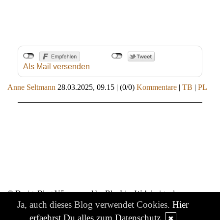
Als Mail versenden
Anne Seltmann
28.03.2025, 09.15
|
(0/0)
Kommentare
|
TB
|
PL
© DesignBlog V5 powered by BlueLionWebdesign.de
Ja, auch dieses Blog verwendet Cookies.
Hier
erfaehrst Du alles zum Datenschutz
✖