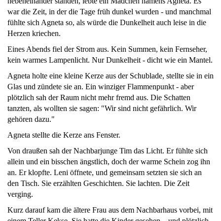
nebeneinander standen, lebte ein Mädchen namens Agneta. Es
war die Zeit, in der die Tage früh dunkel wurden - und manchmal
fühlte sich Agneta so, als würde die Dunkelheit auch leise in die
Herzen kriechen.
Eines Abends fiel der Strom aus. Kein Summen, kein Fernseher,
kein warmes Lampenlicht. Nur Dunkelheit - dicht wie ein Mantel.
Agneta holte eine kleine Kerze aus der Schublade, stellte sie in ein
Glas und zündete sie an. Ein winziger Flammenpunkt - aber
plötzlich sah der Raum nicht mehr fremd aus. Die Schatten
tanzten, als wollten sie sagen: "Wir sind nicht gefährlich. Wir
gehören dazu."
Agneta stellte die Kerze ans Fenster.
Von draußen sah der Nachbarjunge Tim das Licht. Er fühlte sich
allein und ein bisschen ängstlich, doch der warme Schein zog ihn
an. Er klopfte. Leni öffnete, und gemeinsam setzten sie sich an
den Tisch. Sie erzählten Geschichten. Sie lachten. Die Zeit
verging.
Kurz darauf kam die ältere Frau aus dem Nachbarhaus vorbei, mit
einem Teller Kekse. Sie hatte die Kinder gesehen—und plötzlich