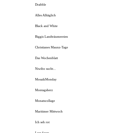
Drabble
Alles Alltäglich
Black and White
Biggis Landträumereien
Christianes Maunz-Tage
Das Wochenblatt
Niwibo sucht...
MosaikMonday
Montagsherz
Monatscollage
Maritimer Mittwoch
Ich seh rot
I see faces