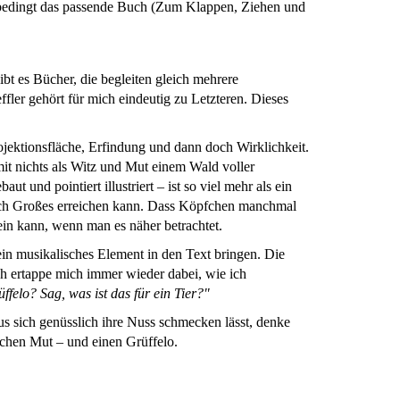
unbedingt das passende Buch (Zum Klappen, Ziehen und
ibt es Bücher, die begleiten gleich mehrere
ler gehört für mich eindeutig zu Letzteren. Dieses
rojektionsfläche, Erfindung und dann doch Wirklichkeit.
mit nichts als Witz und Mut einem Wald voller
ut und pointiert illustriert – ist so viel mehr als ein
nsch Großes erreichen kann. Dass Köpfchen manchmal
ein kann, wenn man es näher betrachtet.
ein musikalisches Element in den Text bringen. Die
Ich ertappe mich immer wieder dabei, wie ich
ffelo? Sag, was ist das für ein Tier?"
us sich genüsslich ihre Nuss schmecken lässt, denke
sschen Mut – und einen Grüffelo.