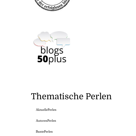
Thematische Perlen
AktuellePerlen
AutorenPerlen
BuntePerlen