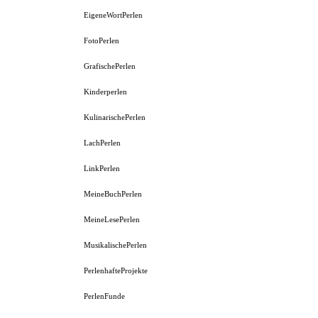
EigeneWortPerlen
FotoPerlen
GrafischePerlen
Kinderperlen
KulinarischePerlen
LachPerlen
LinkPerlen
MeineBuchPerlen
MeineLesePerlen
MusikalischePerlen
PerlenhafteProjekte
PerlenFunde