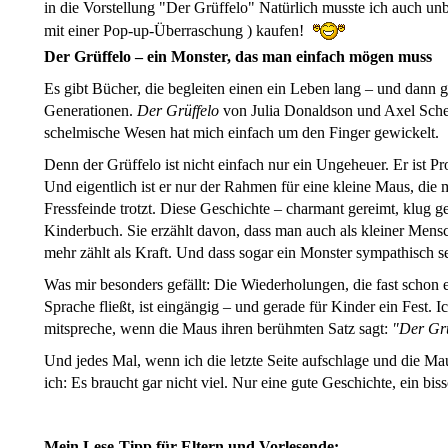
in die Vorstellung "Der Grüffelo" Natürlich musste ich auch 
mit einer Pop-up-Überraschung ) kaufen!
Der Grüffelo – ein Monster, das man einfach mögen muss
Es gibt Bücher, die begleiten einen ein Leben lang – und dann g
Generationen.
Der Grüffelo
von Julia Donaldson und Axel Scheff
schelmische Wesen hat mich einfach um den Finger gewickelt.
Denn der Grüffelo ist nicht einfach nur ein Ungeheuer. Er ist P
Und eigentlich ist er nur der Rahmen für eine kleine Maus, die 
Fressfeinde trotzt. Diese Geschichte – charmant gereimt, klug geba
Kinderbuch. Sie erzählt davon, dass man auch als kleiner Me
mehr zählt als Kraft. Und dass sogar ein Monster sympathisch s
Was mir besonders gefällt: Die Wiederholungen, die fast schon 
Sprache fließt, ist eingängig – und gerade für Kinder ein Fest. 
mitspreche, wenn die Maus ihren berühmten Satz sagt:
"Der Grü
Und jedes Mal, wenn ich die letzte Seite aufschlage und die Ma
ich: Es braucht gar nicht viel. Nur eine gute Geschichte, ein bi
Mein Lese-Tipp für Eltern und Vorlesende: