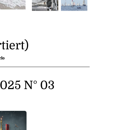
tiert)
elo
025 N° 03