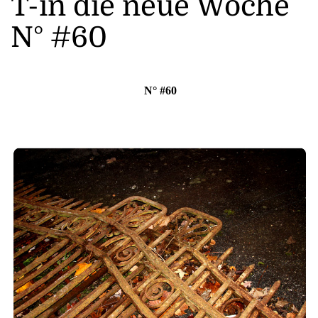
T-in die neue Woche
N° #60
N° #60