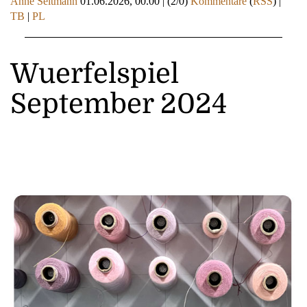
Anne Seltmann
01.06.2026, 00.00
|
(2/0)
Kommentare
(
RSS
) |
TB
|
PL
Wuerfelspiel
September 2024